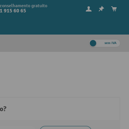
conselhamento gratuito
1 915 60 65
sem IVA
to?