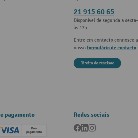
21 915 60 65
Disponível de segunda a sexta-
às 17h.
Entre em contacto connosco a
formulário de contacto
nosso
.
Direito de rescisao
de pagamento
Redes sociais
Facebook
LinkedIn
Instagram
ard (Master)
Creditcard (Visa)
Pré-pagamento