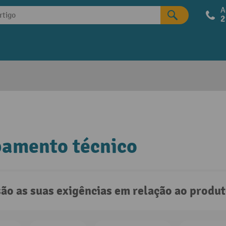
A
2
pamento técnico
são as suas exigências em relação ao produ