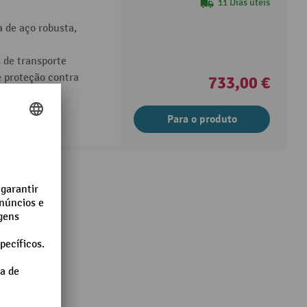
11 Dias úteis
 de aço robusta,
 de transporte
 proteção contra
733,00 €
tomático
Para o produto