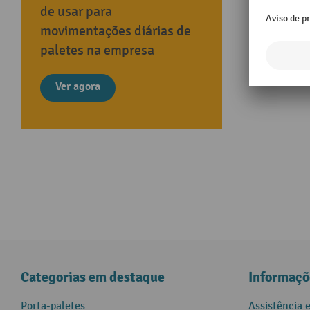
de usar para
movimentações diárias de
paletes na empresa
Ver agora
Categorias em destaque
Informaçõ
Porta-paletes
Assistência 