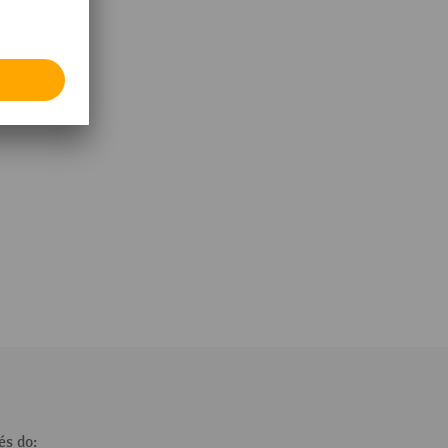
és do: