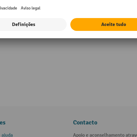
es
Contacto
e ajuda
Apoio e aconselhamento atrav