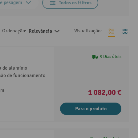
de pesagem
Todos os filtros
Ordenação:
Relevância
Visualização:
9 Dias úteis
a de alumínio
ação de funcionamento
 m
1 082,00 €
Para o produto