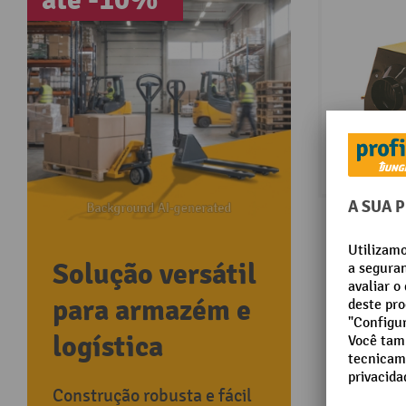
até -10%¹
Solução versátil
para armazém e
logística
Construção robusta e fácil