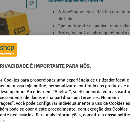
Wilms® aquecedor elétrico
Wilms® aquecedor elétrico em chapa
pintada
Opcionalmente disponível com rodas
Proteção contra sobreaquecimento e
explosão graças ao desligamento au
3 Variantes