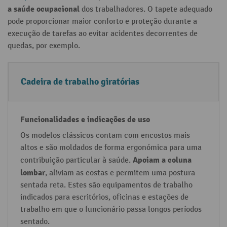
a saúde ocupacional
dos trabalhadores. O tapete adequado
pode proporcionar maior conforto e proteção durante a
execução de tarefas ao evitar acidentes decorrentes de
quedas, por exemplo.
E
F
Cadeira de trabalho giratórias
q
u
ui
n
p
c
a
i
Os modelos clássicos contam com encostos mais
altos e são moldados de forma ergonómica para uma
m
o
Apoiam a coluna
contribuição particular à saúde.
e
n
lombar
, aliviam as costas e permitem uma postura
n
a
sentada reta. Estes são equipamentos de trabalho
t
l
indicados para escritórios, oficinas e estações de
o
i
trabalho em que o funcionário passa longos períodos
s
d
sentado.