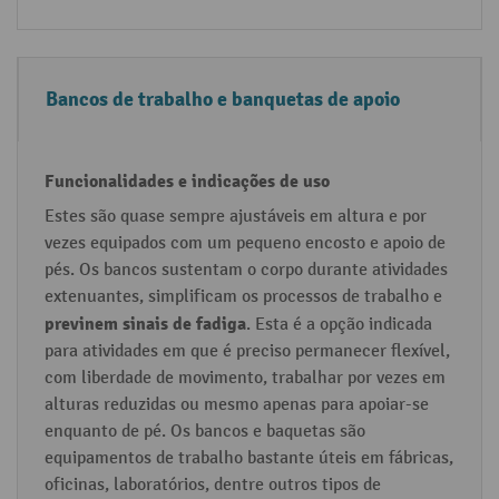
d
a
e
d
tr
e
Bancos de trabalho e banquetas de apoio
a
s
b
e
al
i
h
n
Estes são quase sempre ajustáveis em altura e por
o
d
vezes equipados com um pequeno encosto e apoio de
i
pés. Os bancos sustentam o corpo durante atividades
c
extenuantes, simplificam os processos de trabalho e
a
previnem sinais de fadiga
. Esta é a opção indicada
ç
para atividades em que é preciso permanecer flexível,
õ
com liberdade de movimento, trabalhar por vezes em
e
alturas reduzidas ou mesmo apenas para apoiar-se
s
enquanto de pé. Os bancos e baquetas são
equipamentos de trabalho bastante úteis em fábricas,
d
oficinas, laboratórios, dentre outros tipos de
e