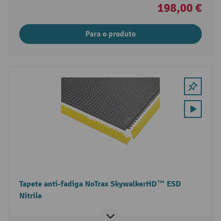
198,00 €
Para o produto
Tapete anti-fadiga NoTrax SkywalkerHD™ ESD
Nitrile