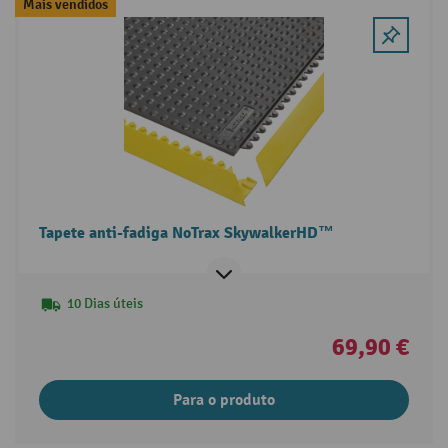
Mais vendidos
Tapete anti-fadiga NoTrax SkywalkerHD™
10 Dias úteis
69,90 €
Para o produto