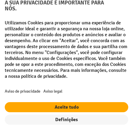
Contacto
Apoio e aconselhamento através do:
21 915 60 65
Disponível de segunda a sexta-feira, das 8h às 17h.
formulário de
Entre em contacto connosco através do nosso
contacto
.
Direito de rescisao
Filtro
Ordenação
As suas vantagens profissionais