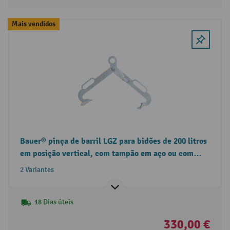
Mais vendidos
Bauer® pinça de barril LGZ para bidões de 200 litros
em posição vertical, com tampão em aço ou com
tampa em aço
2 Variantes
18 Dias úteis
330,00 €