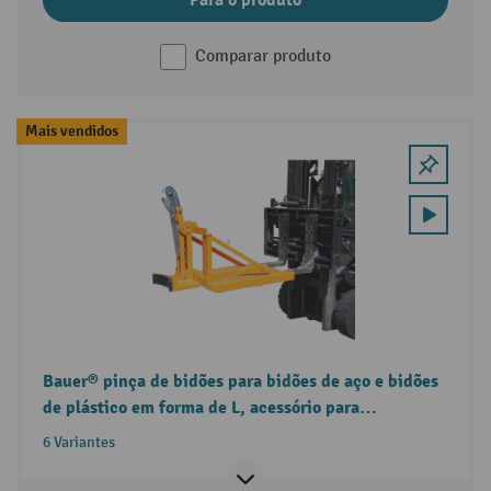
Para o produto
Comparar produto
Mais vendidos
Bauer® pinça de bidões para bidões de aço e bidões
de plástico em forma de L, acessório para
empilhador
6 Variantes