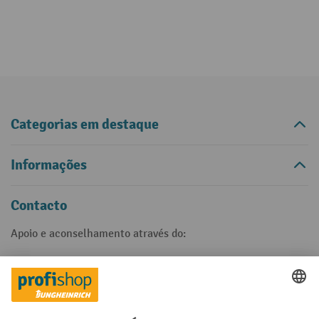
Categorias em destaque
Informações
Contacto
Apoio e aconselhamento através do:
21 915 60 65
Disponível de segunda a sexta-feira, das 8h às 17h.
formulário de
Entre em contacto connosco através do nosso