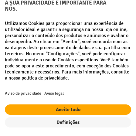
contacto
.
Direito de rescisao
As suas vantagens profissionais
Envio gratuito a partir de 50 €
Proteção de dados segura
Aconselhamento pessoal de compra
Métodos de pagamento
Filtro
Ordenação