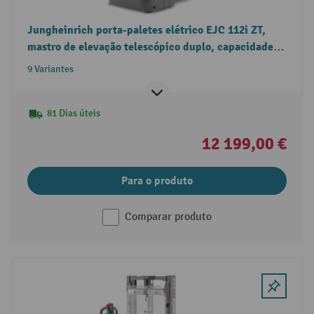
Jungheinrich porta-paletes elétrico EJC 112i ZT,
mastro de elevação telescópico duplo, capacidade
de carga 1.200 kg
9 Variantes
81 Dias úteis
12 199,00 €
Para o produto
Comparar produto