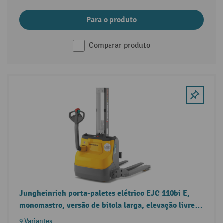
Para o produto
Comparar produto
Jungheinrich porta-paletes elétrico EJC 110bi E,
monomastro, versão de bitola larga, elevação livre,
capacidade de carga 1.000 kg
9 Variantes