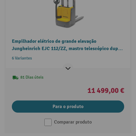
Empilhador elétrico de grande elevação
Jungheinrich EJC 112/ZZ, mastro telescópico duplo,
elevação livre, carga nominal 1.200 kg
6 Variantes
81 Dias úteis
11 499,00 €
Para o produto
Comparar produto