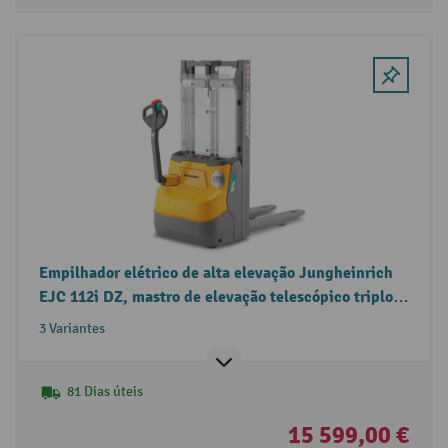
Empilhador elétrico de alta elevação Jungheinrich
EJC 112i DZ, mastro de elevação telescópico triplo,
elevação livre, carga nominal 1.200 kg
3 Variantes
81 Dias úteis
15 599,00 €