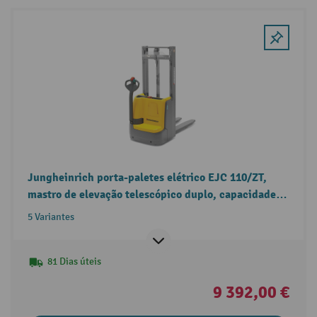
Jungheinrich porta-paletes elétrico EJC 110/ZT,
mastro de elevação telescópico duplo, capacidade
de carga de 1000 kg
5 Variantes
81 Dias úteis
9 392,00 €