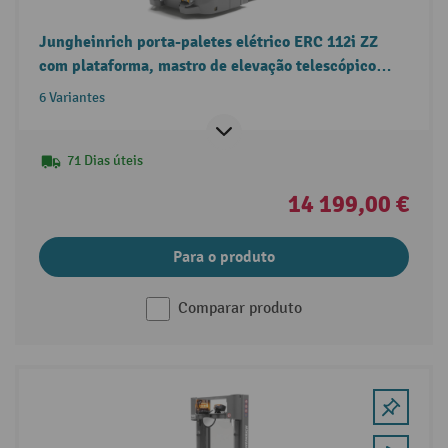
Jungheinrich porta-paletes elétrico ERC 112i ZZ
com plataforma, mastro de elevação telescópico
duplo, capacidade de carga 1.200 kg
6 Variantes
71 Dias úteis
14 199,00 €
Para o produto
Comparar produto