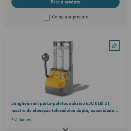
Para o produto
Comparar produto
Jungheinrich porta-paletes elétrico EJC 010i ZT,
mastro de elevação telescópico duplo, capacidade
de carga 1.000 kg
5 Variantes