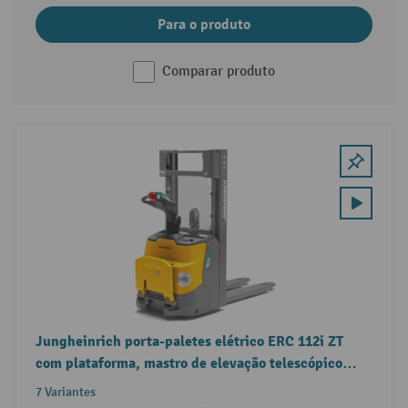
Para o produto
Comparar produto
Jungheinrich porta-paletes elétrico ERC 112i ZT
com plataforma, mastro de elevação telescópico
duplo, capacidade de carga de 1.200 kg
7 Variantes