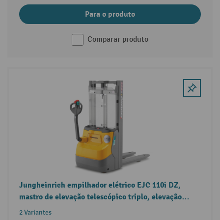
Para o produto
Comparar produto
Jungheinrich empilhador elétrico EJC 110i DZ,
mastro de elevação telescópico triplo, elevação
livre, carga nominal 1.000 kg
2 Variantes