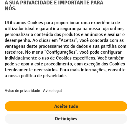
até -10%¹
Solução versátil para armazém e
logística
Filtro
Ordenação