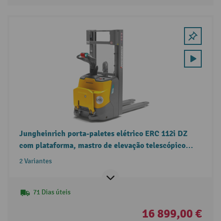
Jungheinrich porta-paletes elétrico ERC 112i DZ
com plataforma, mastro de elevação telescópico
triplo, capacidade de carga de 1.200 kg
2 Variantes
71 Dias úteis
16 899,00 €