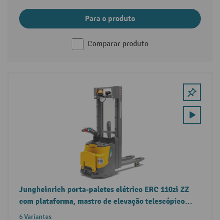
Para o produto
Comparar produto
Jungheinrich porta-paletes elétrico ERC 110zi ZZ
com plataforma, mastro de elevação telescópico
duplo, capacidade de carga 1.000 kg
6 Variantes