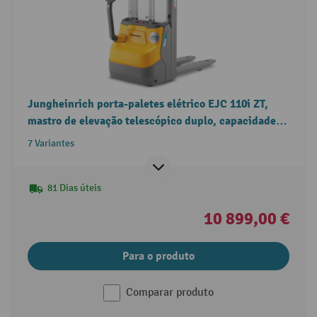
Jungheinrich porta-paletes elétrico EJC 110i ZT,
mastro de elevação telescópico duplo, capacidade
de carga 1.000 kg
7 Variantes
81 Dias úteis
10 899,00 €
Para o produto
Comparar produto