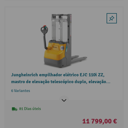
Jungheinrich empilhador elétrico EJC 110i ZZ,
mastro de elevação telescópico duplo, elevação
livre, carga nominal 1.000 kg
6 Variantes
81 Dias úteis
11 799,00 €