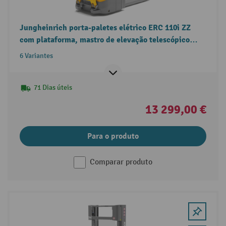
Jungheinrich porta-paletes elétrico ERC 110i ZZ
com plataforma, mastro de elevação telescópico
duplo, capacidade de carga 1.000 kg
6 Variantes
71 Dias úteis
13 299,00 €
Para o produto
Comparar produto