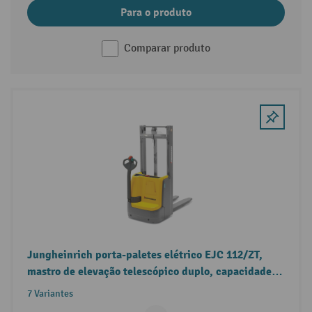
Para o produto
Comparar produto
Jungheinrich porta-paletes elétrico EJC 112/ZT,
mastro de elevação telescópico duplo, capacidade
de carga de 1200 kg
7 Variantes