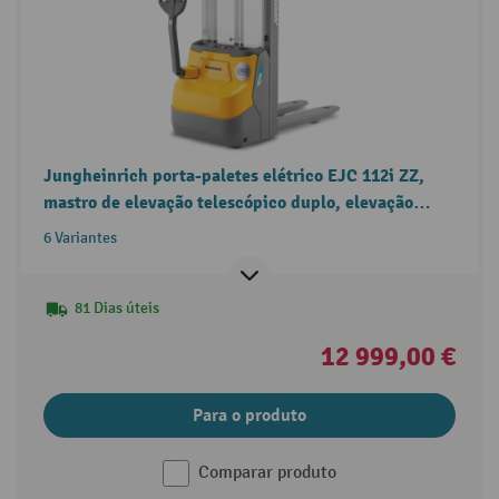
Jungheinrich porta-paletes elétrico EJC 112i ZZ,
mastro de elevação telescópico duplo, elevação
livre, capacidade de carga de 1.200 kg
6 Variantes
81 Dias úteis
12 999,00 €
Para o produto
Comparar produto