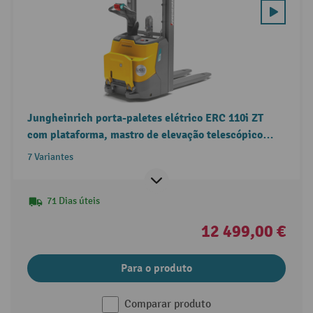
Jungheinrich porta-paletes elétrico ERC 110i ZT
com plataforma, mastro de elevação telescópico
duplo, capacidade de carga de 1.000 kg
7 Variantes
71 Dias úteis
12 499,00 €
Para o produto
Comparar produto