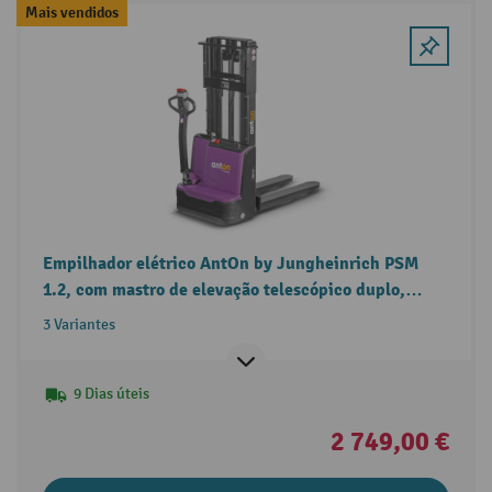
Mais vendidos
Empilhador elétrico AntOn by Jungheinrich PSM
1.2, com mastro de elevação telescópico duplo,
capacidade de carga de 1200 kg
3 Variantes
9 Dias úteis
2 749,00 €