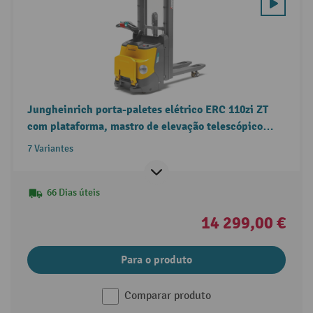
Jungheinrich porta-paletes elétrico ERC 110zi ZT
com plataforma, mastro de elevação telescópico
duplo, capacidade de carga de 1.000 kg
7 Variantes
66 Dias úteis
14 299,00 €
Para o produto
Comparar produto