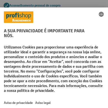
Aconselhamento pessoal de compra
Métodos de pagamento
Creditcard (Master)
Creditcard (Visa)
Pré-pagamento
Redes sociais
Facebook
LinkedIn
Instagram
Termos e condições gerais
Aviso Legal
Proteção de dados
Definições de privacidade
Todos os preços excl. IVA mais
custos de envio
e possíveis taxas de