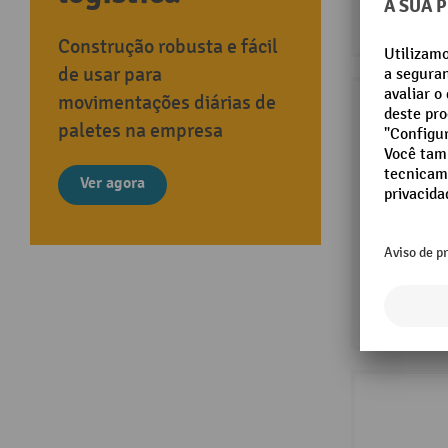
Construção robusta e fácil
de usar para
movimentações diárias de
paletes na empresa
Ver agora