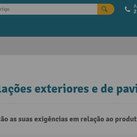
A
2
lações exteriores e de pav
são as suas exigências em relação ao produ