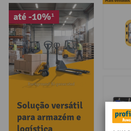
Mais vendidos
até -10%¹
Solução versátil
para armazém e
logística