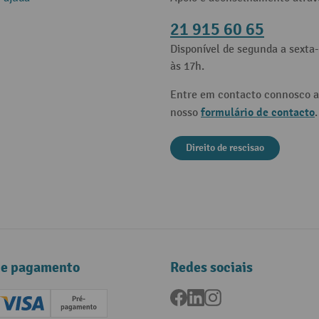
21 915 60 65
Disponível de segunda a sexta-
às 17h.
Entre em contacto connosco a
formulário de contacto
nosso
.
Direito de rescisao
de pagamento
Redes sociais
Facebook
LinkedIn
Instagram
ard (Master)
Creditcard (Visa)
Pré-pagamento