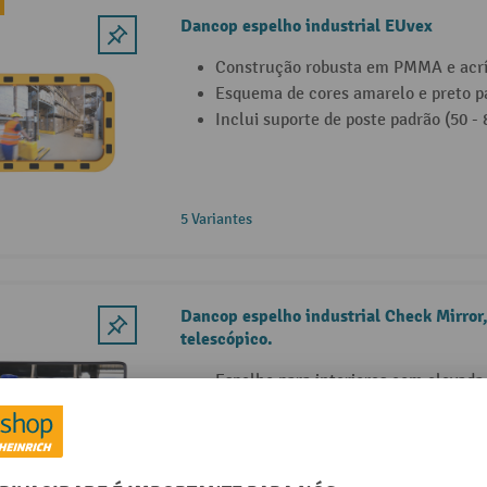
Dancop espelho industrial EUvex
Construção robusta em PMMA e acrí
Esquema de cores amarelo e preto par
Inclui suporte de poste padrão (50 -
5 Variantes
Dancop espelho industrial Check Mirror,
telescópico.
Espelho para interiores com elevada 
Superfície espelhada de curvatura u
grande angular
Ideal para a vigilância de linhas de 