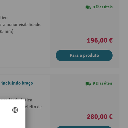
9 Dias úteis
lico.
a maior visibilidade.
 85 mm)
196,00 €
Para o produto
 incluindo braço
9 Dias úteis
qualidade óptica.
niforme com efeito de
280,00 €
produção