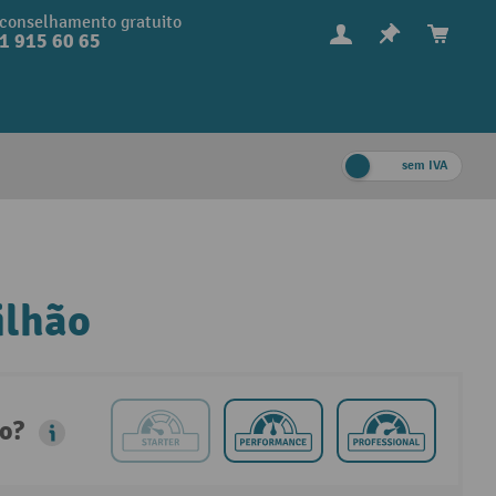
conselhamento gratuito
1 915 60 65
sem IVA
ilhão
to?