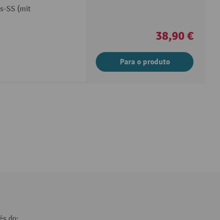
s-SS (mit
38,90 €
Para o produto
és do: