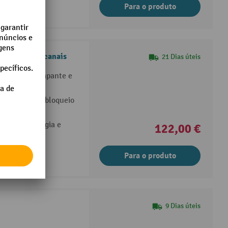
Para o produto
 MICRO 2, 2 canais
21 Dias úteis
nte antiderrapante e
e sistema de bloqueio
abos de energia e
122,00 €
Para o produto
9 Dias úteis