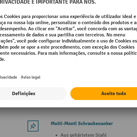
3 Variantes
Ponte de cabos Defender® by Adam Hall
Superfície 3D LaserGrip® especialme
resistente
Dobradiça autolimpante patenteada 
cómodo
2 canais com 35 x 30 mm cada para c
mangueiras de água
2 Variantes
Multi-Monti Schraubenanker
Aus gehärtetem Stahl