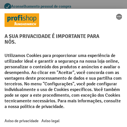
Aconselhamento pessoal de compra
Métodos de pagamento
Creditcard (Master)
Creditcard (Visa)
Pré-pagamento
Redes sociais
Facebook
LinkedIn
Instagram
Termos e condições gerais
Aviso Legal
Proteção de dados
Definições de privacidade
Todos os preços excl. IVA mais
custos de envio
e possíveis taxas de