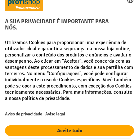
Métodos de pagamento
Creditcard (Master)
Creditcard (Visa)
Pré-pagamento
Redes sociais
Facebook
LinkedIn
Instagram
Termos e condições gerais
Aviso Legal
Proteção de dados
Definições de privacidade
Todos os preços excl. IVA mais
custos de envio
e possíveis taxas de
entrega, se não indicado o contrário.
¹ O desconto é válido enquanto durarem os stocks. O desconto não se