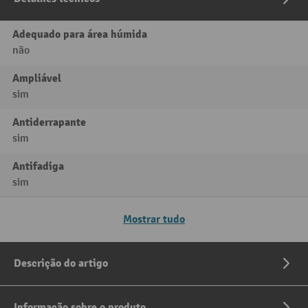
Adequado para área húmida
não
Ampliável
sim
Antiderrapante
sim
Antifadiga
sim
Mostrar tudo
Descrição do artigo
Informação sobre o produto