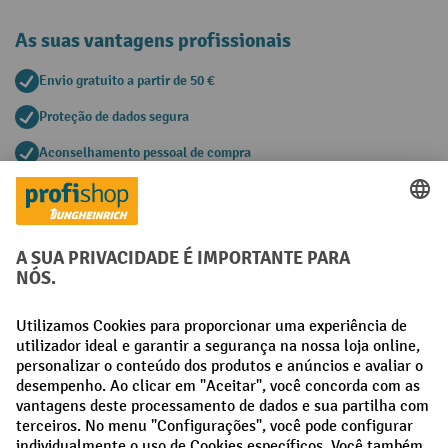
As suas vantagens profissionais
Envio gratuito a partir de 50 €
Proteção de dados segura
Aconselhamento pessoal de compra
Métodos de pagamento
Creditcard (Master)
Creditcard (Visa)
Pré-pagamento
Redes sociais
Facebook
LinkedIn
Instagram