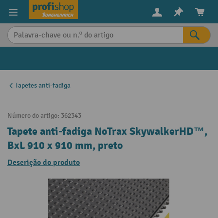
eúdo principal
Tapetes anti-fadiga
Número do artigo:
362343
Tapete anti-fadiga NoTrax SkywalkerHD™,
BxL 910 x 910 mm, preto
Descrição do produto