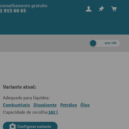
conselhamento gratuito
1 915 60 65
sem IVA
Variante atual:
Adequado para líquidos:
Combustíveis
Dissolvente
Petróleo
Óleo
162 l
Capacidade de recolha:
Configurar variante