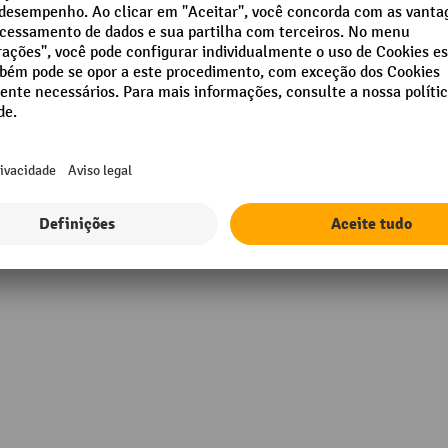
Segmento
leo
00 tapetes de 50 x 40 cm
 mangas absorventes de 120 x
,5 cm
0 almofadas de 25 x 25 cm
 sacos para eliminação