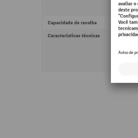
Petró
Óleo
Capacidade de recolha
162 l
Características técnicas
1
7
7
1
5