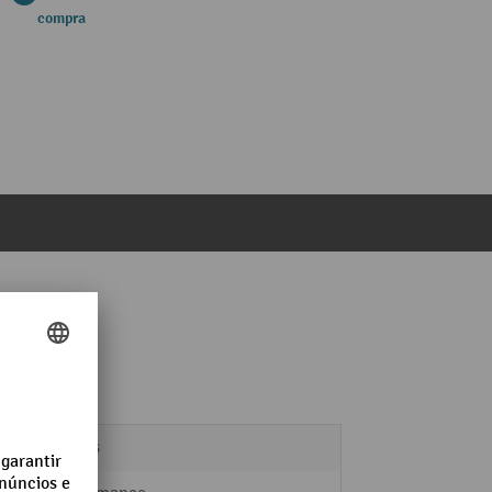
compra
2 l
Denios