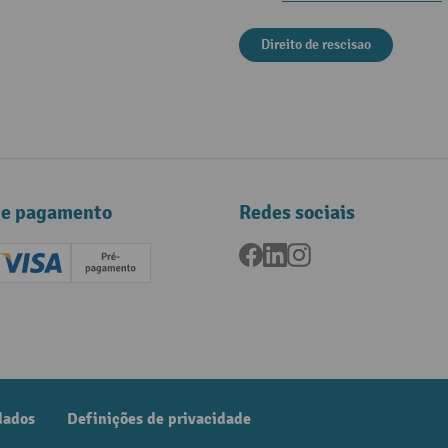
Direito de rescisao
de pagamento
Redes sociais
Facebook
LinkedIn
Instagram
ard (Master)
Creditcard (Visa)
Pré-pagamento
dados
Definições de privacidade