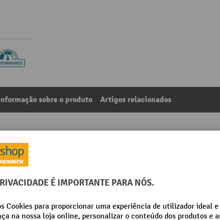
Informação sobre o produto
Artigos relacionados
cia em contentor rolante, óleo, capacidade de recolha 16
2
Da categoria:
Kits de emergência para derrames
stíveis
Marca
lvente