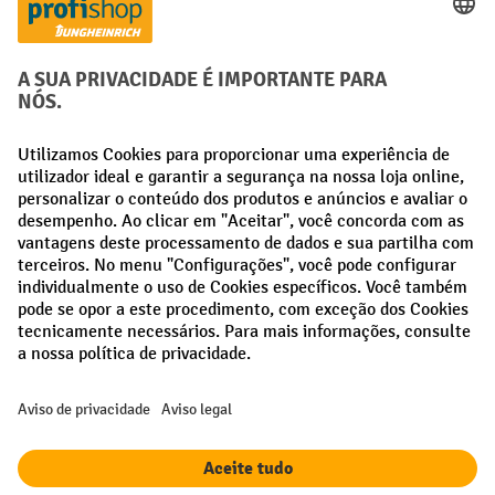
Métodos de pagamento
Creditcard (Master)
Creditcard (Visa)
Pré-pagamento
Redes sociais
Facebook
LinkedIn
Instagram
Termos e condições gerais
Aviso Legal
Proteção de dados
Definições de privacidade
Todos os preços excl. IVA mais
custos de envio
e possíveis taxas de
entrega, se não indicado o contrário.
¹ O desconto é válido enquanto durarem os stocks. O desconto não se