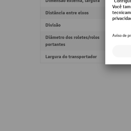
Dimensão externa, largura
35 m
Distância entre eixos
100 
Divisão
100 
Diâmetro dos roletes/rolos
66 m
portantes
Largura do transportador
18 m