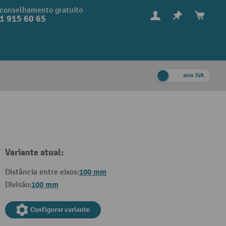
conselhamento gratuito
1 915 60 65
sem IVA
Variante atual:
100 mm
Distância entre eixos:
100 mm
Divisão:
Configurar variante