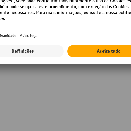
m
Material dos roletes/rolos
portantes
mm
Peso máx. de transporte
mm
Segmento
m
Tipo de roletes
m