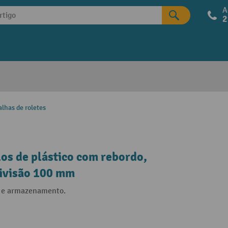
A
2
alhas de roletes
los de plástico com rebordo,
divisão 100 mm
e e armazenamento.