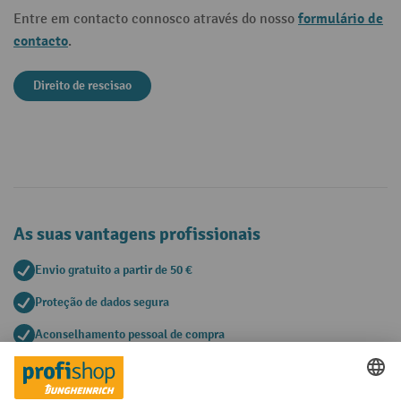
formulário de
Entre em contacto connosco através do nosso
contacto
.
Direito de rescisao
As suas vantagens profissionais
Envio gratuito a partir de 50 €
Proteção de dados segura
Aconselhamento pessoal de compra
Métodos de pagamento