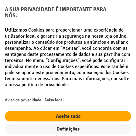
Creditcard (Master)
Creditcard (Visa)
Pré-pagamento
Redes sociais
Facebook
LinkedIn
Instagram
Termos e condições gerais
Aviso Legal
Proteção de dados
Definições de privacidade
Todos os preços excl. IVA mais
custos de envio
e possíveis taxas de
entrega, se não indicado o contrário.
¹ O desconto é válido enquanto durarem os stocks. O desconto não se
aplica a preços especiais. Não é possível combinar com outros
descontos percentuais ou vouchers.