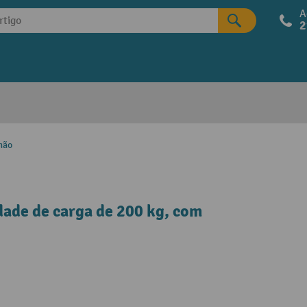
A
2
mão
dade de carga de 200 kg, com