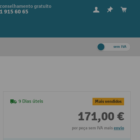
conselhamento gratuito
1 915 60 65
sem IVA
9 Dias úteis
Mais vendidos
171,00 €
por peça sem IVA mais
envio