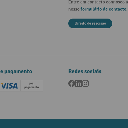
Entre em contacto connosco a
formulário de contacto
nosso
.
Direito de rescisao
de pagamento
Redes sociais
Facebook
LinkedIn
Instagram
ard (Master)
Creditcard (Visa)
Pré-pagamento