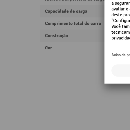
Capacidade de carga
200 k
Comprimento total do carro
1250
Construção
Const
Cor
cinze