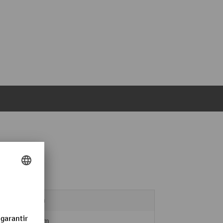
os
80 mm
ga
400 mm