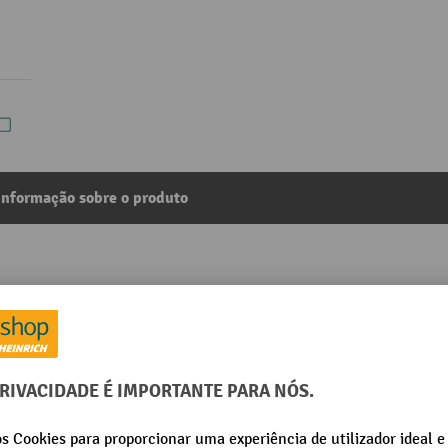
Informação sobre o produto
ade de carga de 200 kg, com caixa de plástico de 63 litr
3
Da categoria:
Carrinhos de mão
mm
Largura da roda
mm
Largura da superfície de car