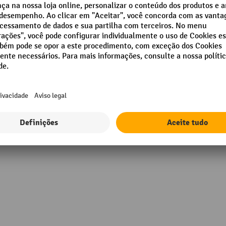
g
Largura total do carro
 mm
Material da superfície de ca
rução soldada
Número de eixos
nto
Peso próprio do equipamento
Mostrar todos os detalhes técnicos