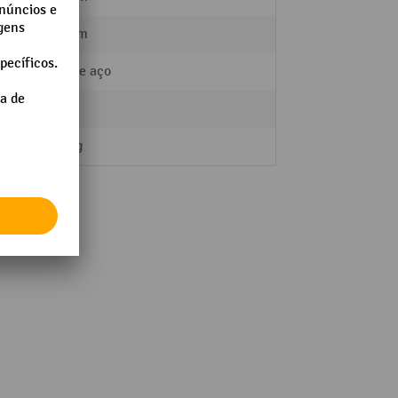
640 mm
rga
Tubo de aço
1
11,4 kg