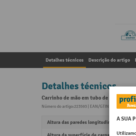
Detalhes técnicos
Descrição do artigo
Detalhes técnicos
Carrinho de mão em tubo de aço, capacid
Número do artigo:223593 | EAN/GTIN:405229375727
Altura das paredes longitudinais
660 
Altura da superfície de carga
320 