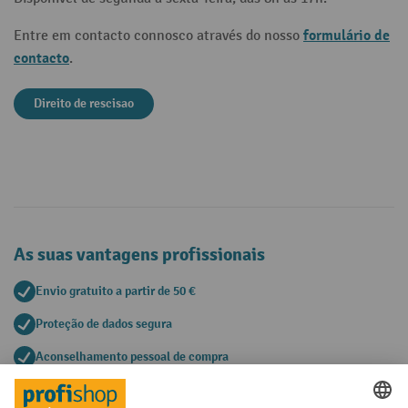
formulário de
Entre em contacto connosco através do nosso
contacto
.
Direito de rescisao
As suas vantagens profissionais
Envio gratuito a partir de 50 €
Proteção de dados segura
Aconselhamento pessoal de compra