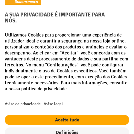
Métodos de pagamento
Creditcard (Master)
Creditcard (Visa)
Pré-pagamento
Redes sociais
Facebook
LinkedIn
Instagram
Termos e condições gerais
Aviso Legal
Proteção de dados
Definições de privacidade
Todos os preços excl. IVA mais
custos de envio
e possíveis taxas de
entrega, se não indicado o contrário.
¹ O desconto é válido enquanto durarem os stocks. O desconto não se
aplica a preços especiais. Não é possível combinar com outros