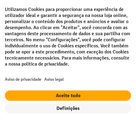
Creditcard (Master)
Creditcard (Visa)
Pré-pagamento
Redes sociais
Facebook
LinkedIn
Instagram
Termos e condições gerais
Aviso Legal
Proteção de dados
Definições de privacidade
Todos os preços excl. IVA mais
custos de envio
e possíveis taxas de
entrega, se não indicado o contrário.
¹ O desconto é válido enquanto durarem os stocks. O desconto não se
aplica a preços especiais. Não é possível combinar com outros
descontos percentuais ou vouchers.