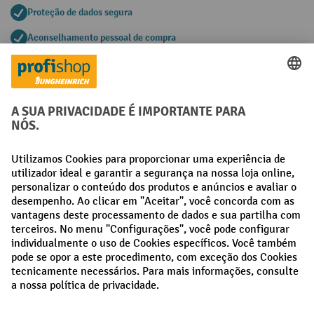
Proteção de dados segura
Aconselhamento pessoal de compra
Métodos de pagamento
Creditcard (Master)
Creditcard (Visa)
Pré-pagamento
Redes sociais
Facebook
LinkedIn
Instagram
Termos e condições gerais
Aviso Legal
Proteção de dados
Definições de privacidade