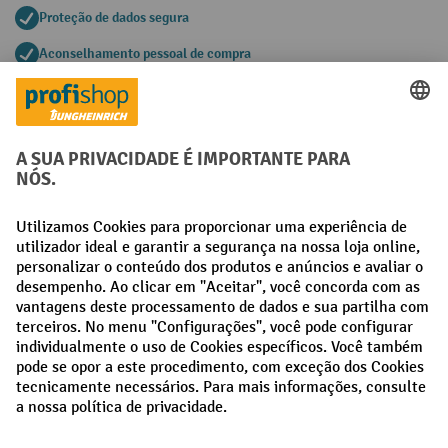
Proteção de dados segura
Aconselhamento pessoal de compra
Métodos de pagamento
Creditcard (Master)
Creditcard (Visa)
Pré-pagamento
Redes sociais
Facebook
LinkedIn
Instagram
Termos e condições gerais
Aviso Legal
Proteção de dados
Definições de privacidade