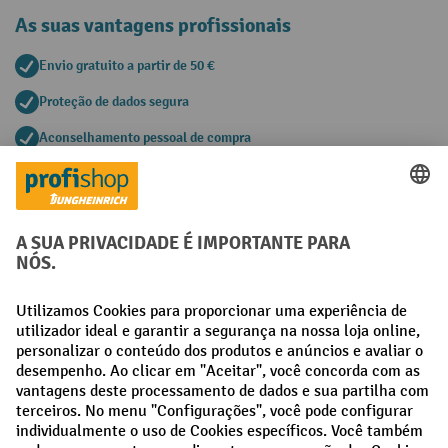
As suas vantagens profissionais
Envio gratuito a partir de 50 €
Proteção de dados segura
Aconselhamento pessoal de compra
Métodos de pagamento
Creditcard (Master)
Creditcard (Visa)
Pré-pagamento
Redes sociais
Facebook
LinkedIn
Instagram