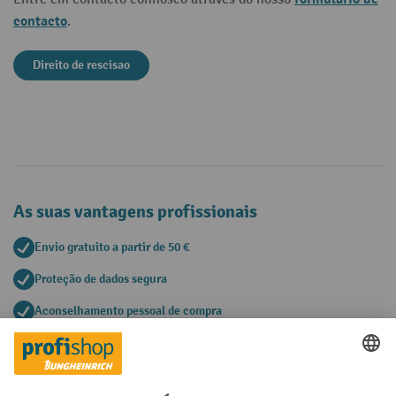
contacto
.
Direito de rescisao
As suas vantagens profissionais
Envio gratuito a partir de 50 €
Proteção de dados segura
Aconselhamento pessoal de compra
Métodos de pagamento