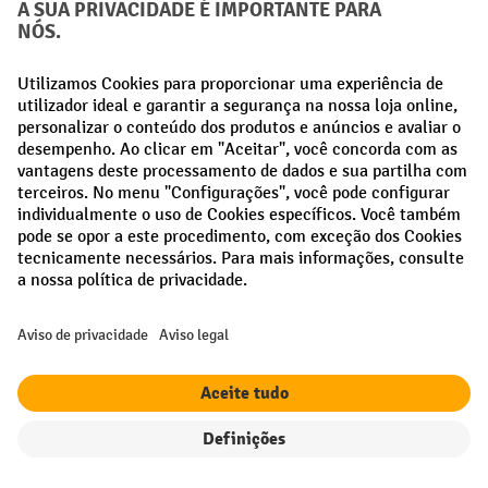
Creditcard (Master)
Creditcard (Visa)
Pré-pagamento
Redes sociais
Facebook
LinkedIn
Instagram
Termos e condições gerais
Aviso Legal
Proteção de dados
Definições de privacidade
Todos os preços excl. IVA mais
custos de envio
e possíveis taxas de
entrega, se não indicado o contrário.
¹ O desconto é válido enquanto durarem os stocks. O desconto não se
aplica a preços especiais. Não é possível combinar com outros
descontos percentuais ou vouchers.