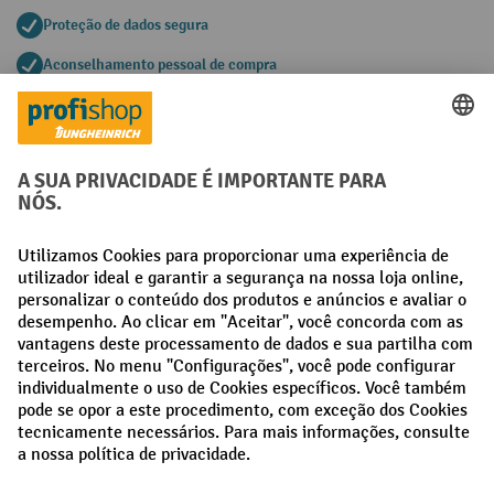
Proteção de dados segura
Aconselhamento pessoal de compra
Métodos de pagamento
Creditcard (Master)
Creditcard (Visa)
Pré-pagamento
Redes sociais
Facebook
LinkedIn
Instagram
Termos e condições gerais
Aviso Legal
Proteção de dados
Definições de privacidade