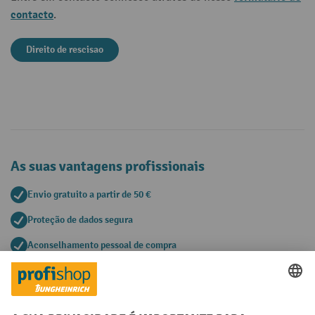
contacto
.
Direito de rescisao
As suas vantagens profissionais
Envio gratuito a partir de 50 €
Proteção de dados segura
Aconselhamento pessoal de compra
Métodos de pagamento