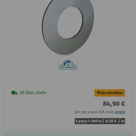
10 Dias úteis
Mais vendidos
84,90 €
por peça sem IVA mais
envio
1 peça = 240 m |
0,35 €
/ m