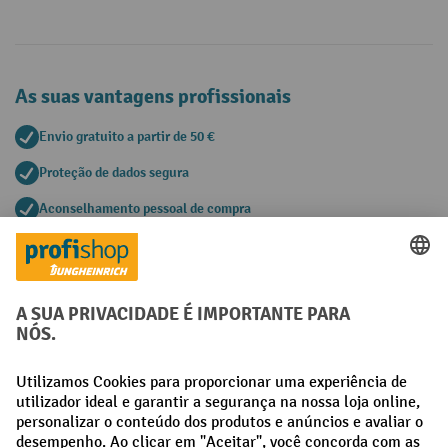
As suas vantagens profissionais
Envio gratuito a partir de 50 €
Proteção de dados segura
Aconselhamento pessoal de compra
Métodos de pagamento
Creditcard (Master)
Creditcard (Visa)
Pré-pagamento
Redes sociais
Facebook
LinkedIn
Instagram