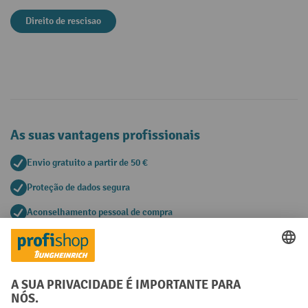
Direito de rescisao
As suas vantagens profissionais
Envio gratuito a partir de 50 €
Proteção de dados segura
Aconselhamento pessoal de compra
Métodos de pagamento
Creditcard (Master)
Creditcard (Visa)
Pré-pagamento