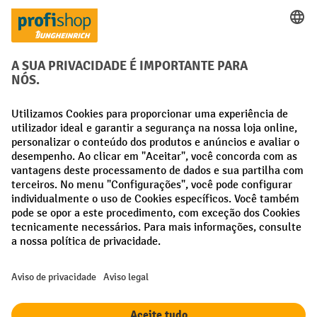
Métodos de pagamento
Creditcard (Master)
Creditcard (Visa)
Pré-pagamento
Redes sociais
Facebook
LinkedIn
Instagram
Termos e condições gerais
Aviso Legal
Proteção de dados
Definições de privacidade
Todos os preços excl. IVA mais
custos de envio
e possíveis taxas de
entrega, se não indicado o contrário.