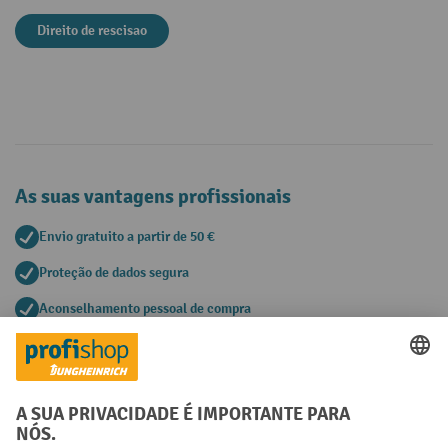
Direito de rescisao
As suas vantagens profissionais
Envio gratuito a partir de 50 €
Proteção de dados segura
Aconselhamento pessoal de compra
Métodos de pagamento
Creditcard (Master)
Creditcard (Visa)
Pré-pagamento