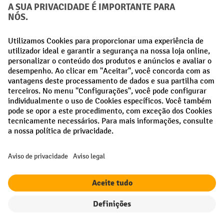
Creditcard (Master)
Creditcard (Visa)
Pré-pagamento
Redes sociais
Facebook
LinkedIn
Instagram
Termos e condições gerais
Aviso Legal
Proteção de dados
Definições de privacidade
Todos os preços excl. IVA mais
custos de envio
e possíveis taxas de
entrega, se não indicado o contrário.
¹ O desconto é válido enquanto durarem os stocks. O desconto não se
aplica a preços especiais. Não é possível combinar com outros
descontos percentuais ou vouchers.