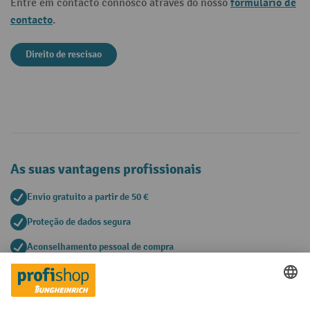
formulário de
Entre em contacto connosco através do nosso
contacto
.
Direito de rescisao
As suas vantagens profissionais
Envio gratuito a partir de 50 €
Proteção de dados segura
Aconselhamento pessoal de compra
Métodos de pagamento