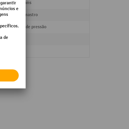
Logitrans
Monomastro
Botão de pressão
2
83 kg