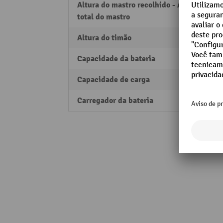
Altura do mastro recolhido - Altura
1930
total do mastro
Altura do timão
1320
Capacidade da bateria
115 A
Capacidade de carga
500 k
Carregador da bateria
integ