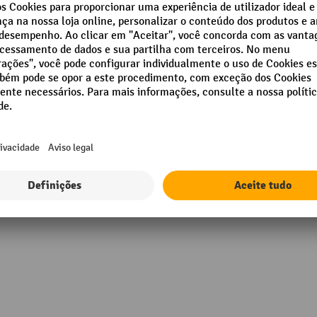
 mm
Marca
Mastro de elevação
 mm
Modo de operação
h/per unit
Número de baterias
g
Peso da bateria
rado
Mostrar todos os detalhes técnicos