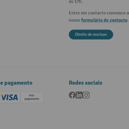
às 17h.
Entre em contacto connosco a
formulário de contacto
nosso
.
Direito de rescisao
de pagamento
Redes sociais
Facebook
LinkedIn
Instagram
ard (Master)
Creditcard (Visa)
Pré-pagamento