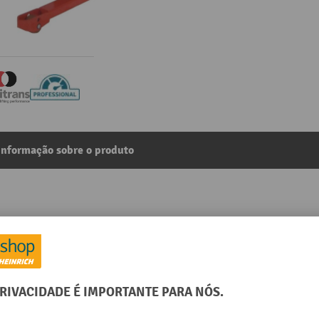
Informação sobre o produto
via larga, totalmente elétrico, rotativo, com suporte de ro
7
Da categoria:
Elevadores de rolos
 mm
Largura total