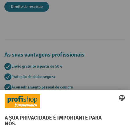
Direito de rescisao
As suas vantagens profissionais
Envio gratuito a partir de 50 €
Proteção de dados segura
Aconselhamento pessoal de compra
Métodos de pagamento
Creditcard (Master)
Creditcard (Visa)
Pré-pagamento