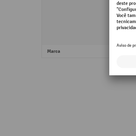
0
0
2
d
4
d
Marca
Ameis