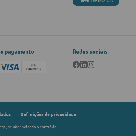
Direito de rescisao
de pagamento
Redes sociais
Facebook
LinkedIn
Instagram
ard (Master)
Creditcard (Visa)
Pré-pagamento
dados
Definições de privacidade
ega, se não indicado o contrário.