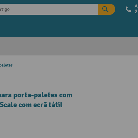
A
2
paletes
para porta-paletes com
cale com ecrã tátil