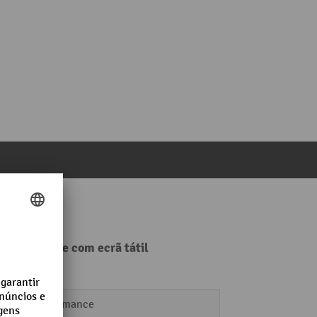
cale+/Scale com ecrã tátil
Performance