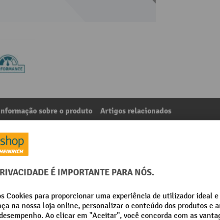
Informação sobre o produto
Artigos relacionados
 para porta-paletes com balança Ameise® PTM 2.0 Scale/S
8
Da categoria:
Peças para porta-paletes
assos de indicação:
Segmento