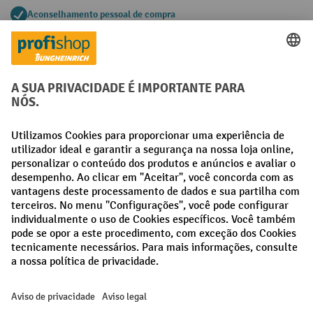
Aconselhamento pessoal de compra
Métodos de pagamento
Creditcard (Master)
Creditcard (Visa)
Pré-pagamento
Redes sociais
Facebook
LinkedIn
Instagram
Termos e condições gerais
Aviso Legal
Proteção de dados
Definições de privacidade
Todos os preços excl. IVA mais
custos de envio
e possíveis taxas de