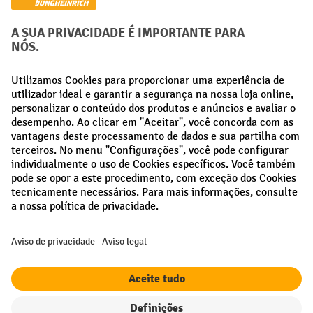
Métodos de pagamento
Creditcard (Master)
Creditcard (Visa)
Pré-pagamento
Redes sociais
Facebook
LinkedIn
Instagram
Termos e condições gerais
Aviso Legal
Proteção de dados
Definições de privacidade
Todos os preços excl. IVA mais
custos de envio
e possíveis taxas de
entrega, se não indicado o contrário.
¹ O desconto é válido enquanto durarem os stocks. O desconto não se
aplica a preços especiais. Não é possível combinar com outros
descontos percentuais ou vouchers.