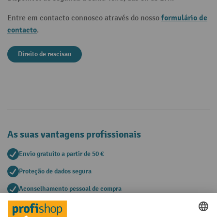
formulário de
Entre em contacto connosco através do nosso
contacto
.
Direito de rescisao
As suas vantagens profissionais
Envio gratuito a partir de 50 €
Proteção de dados segura
Aconselhamento pessoal de compra