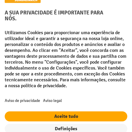
Métodos de pagamento
Creditcard (Master)
Creditcard (Visa)
Pré-pagamento
Redes sociais
Facebook
LinkedIn
Instagram
Termos e condições gerais
Aviso Legal
Proteção de dados
Definições de privacidade
Todos os preços excl. IVA mais
custos de envio
e possíveis taxas de
entrega, se não indicado o contrário.
¹ O desconto é válido enquanto durarem os stocks. O desconto não se
aplica a preços especiais. Não é possível combinar com outros
descontos percentuais ou vouchers.