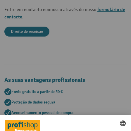
formulário de
Entre em contacto connosco através do nosso
contacto
.
Direito de rescisao
As suas vantagens profissionais
Envio gratuito a partir de 50 €
Proteção de dados segura
Aconselhamento pessoal de compra