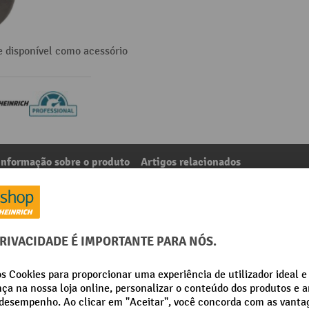
 disponível como acessório
Informação sobre o produto
Artigos relacionados
paletes manuais Jungheinrich AM 22 + AMW 22 + AMW 22p
2
Da categoria:
Travões para porta-paletes
cha maciça
Material