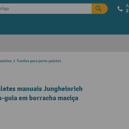
A
2
paletes
Travões para porta-paletes
aletes manuais Jungheinrich
-guia em borracha maciça