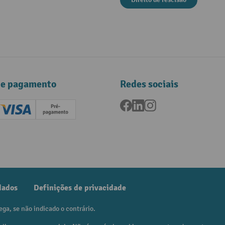
de pagamento
Redes sociais
Facebook
LinkedIn
Instagram
ard (Master)
Creditcard (Visa)
Pré-pagamento
dados
Definições de privacidade
ega, se não indicado o contrário.