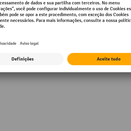
2
Peso próprio do equipamento
22
Segmento
22p
Travão
kg
einrich