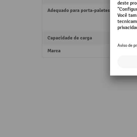
Adequado para porta-paletes
AM 2
AMW 
AMW 
Capacidade de carga
2200 
Marca
Jungh