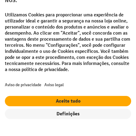
Creditcard (Master)
Creditcard (Visa)
Pré-pagamento
Redes sociais
Facebook
LinkedIn
Instagram
Termos e condições gerais
Aviso Legal
Proteção de dados
Definições de privacidade
Todos os preços excl. IVA mais
custos de envio
e possíveis taxas de
entrega, se não indicado o contrário.
Filtro
Ordenação
¹ O desconto é válido enquanto durarem os stocks. O desconto não se
aplica a preços especiais. Não é possível combinar com outros
descontos percentuais ou vouchers.