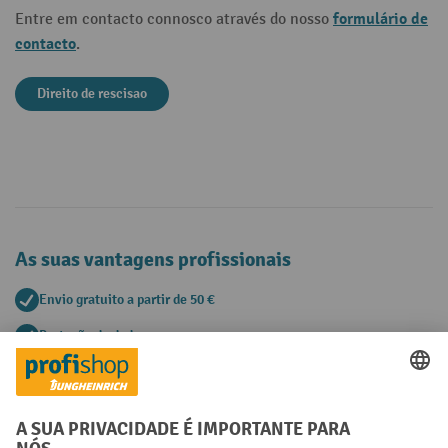
formulário de
Entre em contacto connosco através do nosso
contacto
.
Direito de rescisao
As suas vantagens profissionais
Envio gratuito a partir de 50 €
Proteção de dados segura
Aconselhamento pessoal de compra
Métodos de pagamento