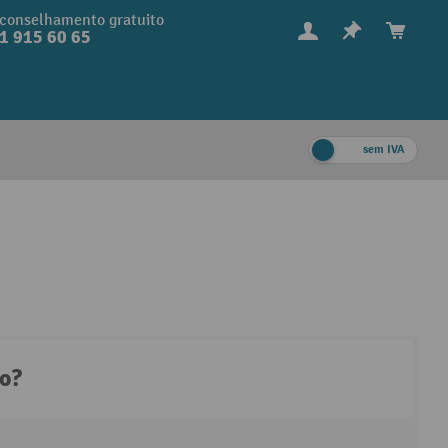
conselhamento gratuito
1 915 60 65
sem IVA
to?