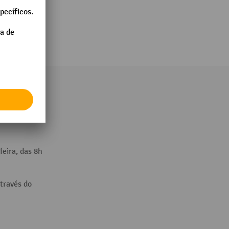
és do:
feira, das 8h
través do