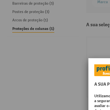
Marca
Barreiras de proteção (3)
Postes de proteção (3)
Arcos de proteção (1)
A sua seleç
Proteções de colunas (1)