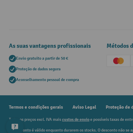
As suas vantagens profissionais
Métodos 
Envio gratuito a partir de 50 €
Creditc
Proteção de dados segura
Aconselhamento pessoal de compra
Termos e condições gerais
Aviso Legal
Proteção de 
Todos os preços excl. IVA mais
custos de envio
e possíveis taxas de entr
¹ O desconto é válido enquanto durarem os stocks. O desconto não se a