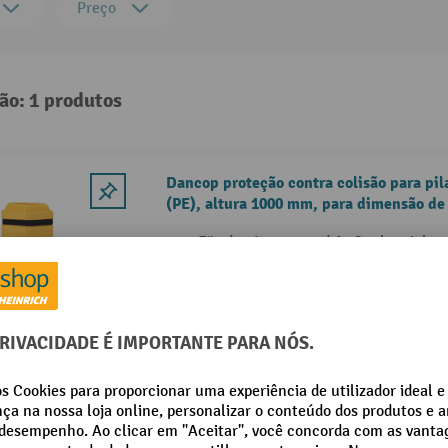
Preço
ão: 1 produtos
Dancop proteção contra colisão para pil
(PE), altura 1000 mm, para dimensão de p
100-150 mm.
Für den Innen- und Außenbereich g
Aus rückfederndem und formstabile
In Signalfarbe Verkehrsgelb für bess
2 Variantes