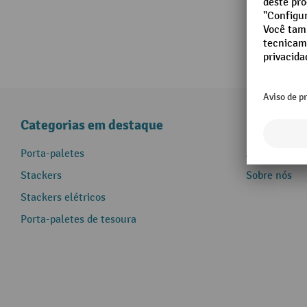
Categorias em destaque
Informaçõ
Porta-paletes
Assistência 
Stackers
Sobre nós
Stackers elétricos
Porta-paletes de tesoura