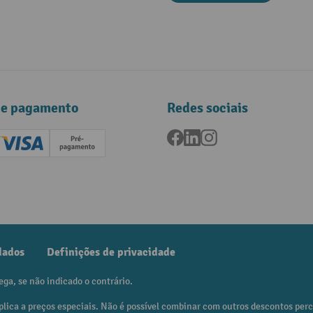
de pagamento
Redes sociais
Facebook
LinkedIn
Instagram
ard (Master)
Creditcard (Visa)
Pré-pagamento
dados
Definições de privacidade
ega, se não indicado o contrário.
plica a preços especiais. Não é possível combinar com outros descontos per