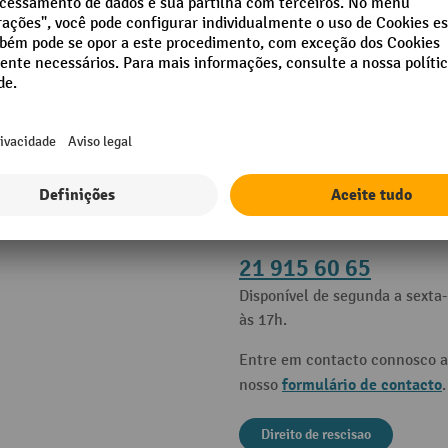
es
Contacto
e ajuda
Apoio e aconselhamento atrav
21 915 60 65
Disponível de segunda a sexta-
às 17h.
Entre em contacto connosco a
formulário de contacto
nosso
.
Direito de rescisao