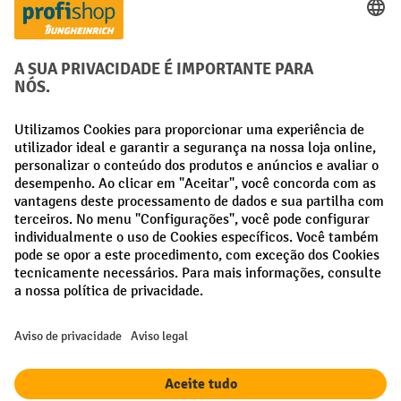
Aconselhamento pessoal de compra
Métodos de pagamento
Creditcard (Master)
Creditcard (Visa)
Pré-pagamento
Redes sociais
Facebook
LinkedIn
Instagram
Termos e condições gerais
Aviso Legal
Proteção de dados
Definições de privacidade
Todos os preços excl. IVA mais
custos de envio
e possíveis taxas de