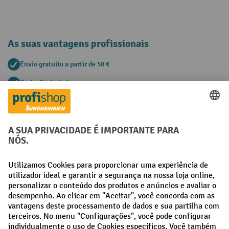
As suas vantagens profissionais
Envio gratuito a partir de 50 €
Proteção de dados segura
Aconselhamento pessoal de compra
Métodos de pagamento
Creditcard (Master)
Creditcard (Visa)
Pré-pagamento
Redes sociais
Facebook
LinkedIn
Instagram