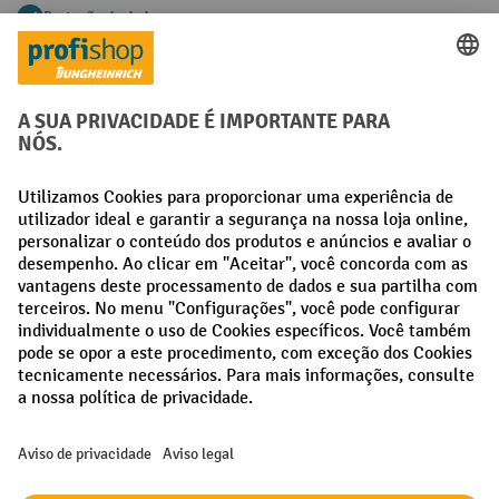
Proteção de dados segura
Aconselhamento pessoal de compra
Métodos de pagamento
Creditcard (Master)
Creditcard (Visa)
Pré-pagamento
Redes sociais
Facebook
LinkedIn
Instagram
Termos e condições gerais
Aviso Legal
Proteção de dados
Definições de privacidade