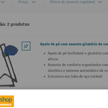
Preço
Altura de assento regulável
ão: 2 produtos
Apoio de pé com assento giratório de cou
Apoio de pé inclinável e giratório c
altura
Assento de conforto ergonómico com
sintético e sistema automático de r
Estrutura em tubo de aço estável