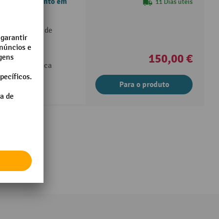
m rodas, assento em
11 Dias úteis
to em espuma de
o assento
150,00 €
ição automática
Para o produto