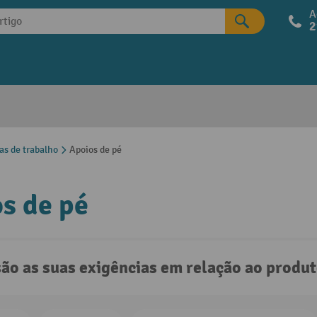
A
2
as de trabalho
Apoios de pé
s de pé
são as suas exigências em relação ao produ