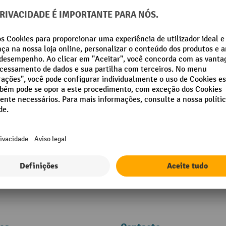
meychair apoio para se manter de pé co
PU
Regulação manual da altura, assen
poliuretano (PU)
Regulação contínua da inclinação d
Assento giratório em 70°, com repos