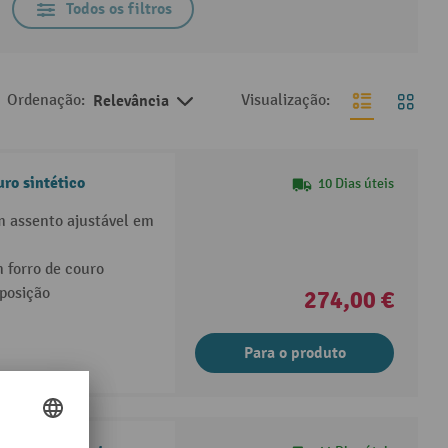
Todos os filtros
Ordenação:
Relevância
Visualização:
ro sintético
10 Dias úteis
om assento ajustável em
 forro de couro
eposição
274,00 €
Para o produto