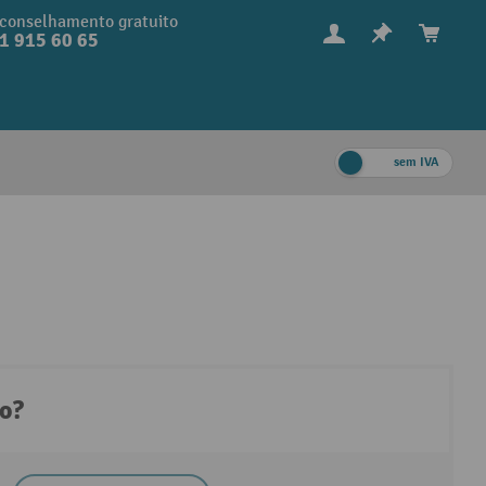
conselhamento gratuito
1 915 60 65
sem IVA
to?