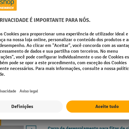
Desenrolador de conforto de fita de aço
Desenrolador móvel de fita em aço r
Ajustável para fitas com 13 a 19 mm
Com caixa de armazenamento prática
Carro de desenrolamento para fitas de 