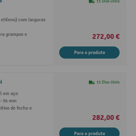
o
11 Dias úteis
e etileno) com larguras
ara grampos e
272,00 €
Para o produto
l
11 Dias úteis
el em aço
13–16 mm
tivo de fecho e
282,00 €
Para o produto