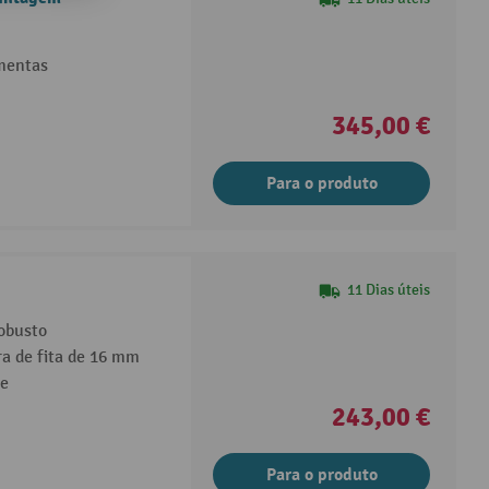
mentas
345,00 €
Para o produto
11 Dias úteis
obusto
a de fita de 16 mm
te
243,00 €
Para o produto