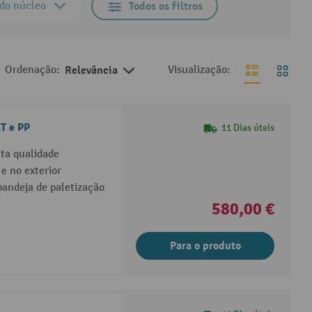
 do núcleo
Todos os filtros
Ordenação:
Relevância
Visualização:
T e PP
11 Dias úteis
lta qualidade
e no exterior
andeja de paletização
580,00 €
Para o produto