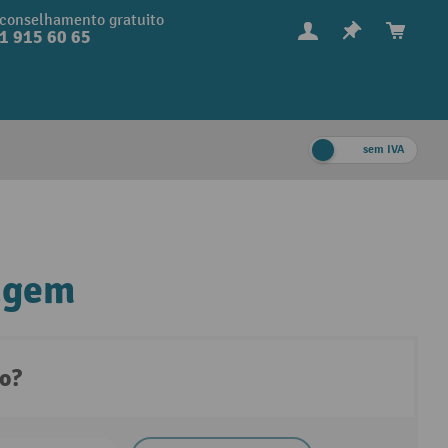
conselhamento gratuito
1 915 60 65
sem IVA
tagem
to?