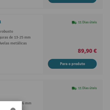
l
11 Dias úteis
 robusto
rguras de 13-25 mm
velas metálicas
89,90 €
Para o produto
11 Dias úteis
a de fita de 16 mm
nica e 2 rolos