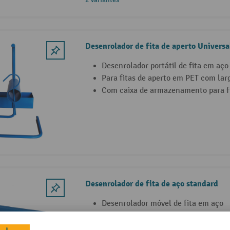
Desenrolador de fita de aperto Universa
Desenrolador portátil de fita em aço
Para fitas de aperto em PET com la
Com caixa de armazenamento para fi
Desenrolador de fita de aço standard
Desenrolador móvel de fita em aço
Caixa de armazenamento para largur
Fácil de direcionar através de pega ú