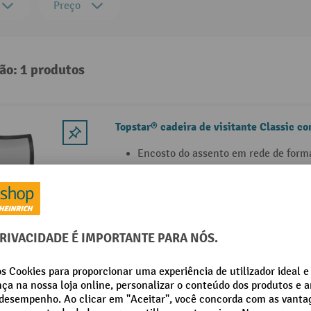
Preço
ão: 1 produtos
Topstar® cadeira de visitante Classic c
Encosto do assento em rede de form
Assento estofado com contorno e bor
arredondado
Estrutura cromada de quatro pés com
3 Variantes