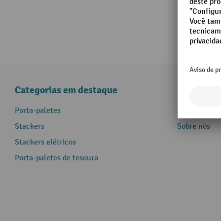
Categorias em destaque
Informaçõ
Porta-paletes
Assistência 
Stackers
Sobre nós
Stackers elétricos
Porta-paletes de tesoura