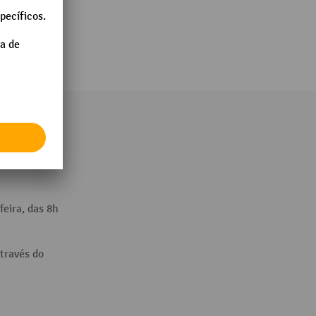
és do:
feira, das 8h
través do