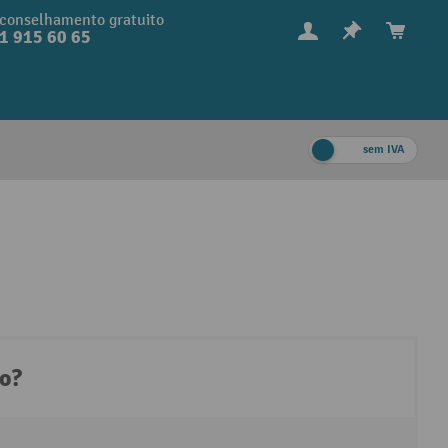
conselhamento gratuito
1 915 60 65
sem IVA
to?