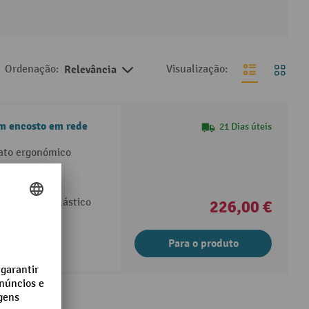
Ordenação:
Relevância
Visualização:
om encosto em rede
21 Dias úteis
ato ergonómico
do dianteiro
 patins de plástico
226,00 €
Para o produto