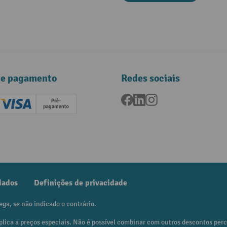
de pagamento
Redes sociais
Facebook
LinkedIn
Instagram
ard (Master)
Creditcard (Visa)
Pré-pagamento
dados
Definições de privacidade
ega, se não indicado o contrário.
plica a preços especiais. Não é possível combinar com outros descontos per