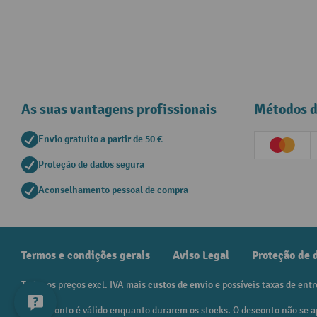
As suas vantagens profissionais
Métodos 
Envio gratuito a partir de 50 €
Creditc
Proteção de dados segura
Aconselhamento pessoal de compra
Termos e condições gerais
Aviso Legal
Proteção de 
Todos os preços excl. IVA mais
custos de envio
e possíveis taxas de entr
¹ O desconto é válido enquanto durarem os stocks. O desconto não se a