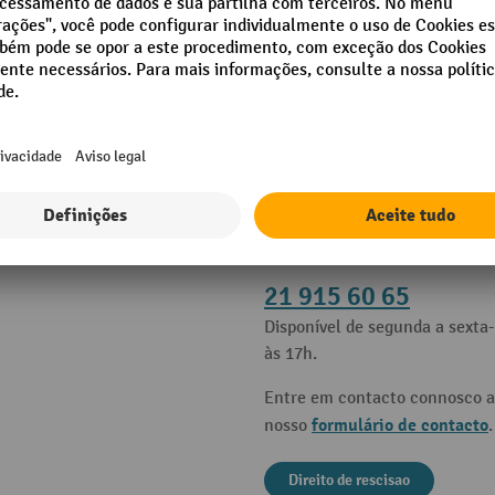
es
Contacto
e ajuda
Apoio e aconselhamento atrav
21 915 60 65
Disponível de segunda a sexta-
às 17h.
Entre em contacto connosco a
formulário de contacto
nosso
.
Direito de rescisao