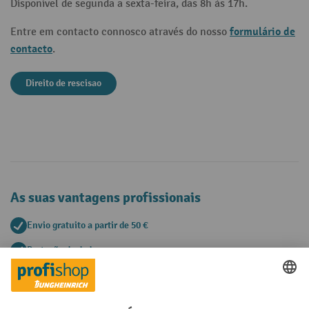
Disponível de segunda a sexta-feira, das 8h às 17h.
formulário de
Entre em contacto connosco através do nosso
contacto
.
Direito de rescisao
As suas vantagens profissionais
Envio gratuito a partir de 50 €
Proteção de dados segura
Aconselhamento pessoal de compra