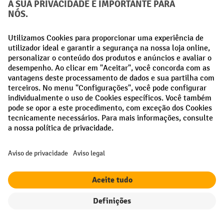
Métodos de pagamento
Creditcard (Master)
Creditcard (Visa)
Pré-pagamento
Redes sociais
Facebook
LinkedIn
Instagram
Termos e condições gerais
Aviso Legal
Proteção de dados
Definições de privacidade
Todos os preços excl. IVA mais
custos de envio
e possíveis taxas de
entrega, se não indicado o contrário.
Filtro
Ordenação
¹ O desconto é válido enquanto durarem os stocks. O desconto não se
aplica a preços especiais. Não é possível combinar com outros