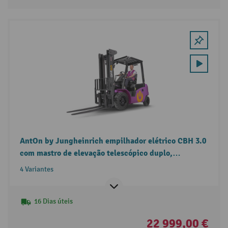
AntOn by Jungheinrich empilhador elétrico CBH 3.0
com mastro de elevação telescópico duplo,
capacidade de carga 3.000 kg
4 Variantes
16 Dias úteis
22 999,00 €