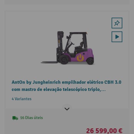
AntOn by Jungheinrich empilhador elétrico CBH 3.0
com mastro de elevação telescópico triplo,
capacidade de carga 3.000 kg e cabina de proteção
4 Variantes
contra intempéries Eco.
16 Dias úteis
26 599,00 €