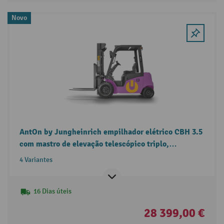
Novo
AntOn by Jungheinrich empilhador elétrico CBH 3.5
com mastro de elevação telescópico triplo,
capacidade de carga de 3500 kg, cabina de proteção
4 Variantes
contra intempéries Eco, inclusive carregador
externo
16 Dias úteis
28 399,00 €