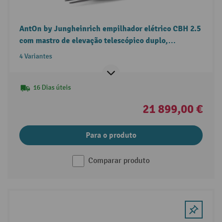
AntOn by Jungheinrich empilhador elétrico CBH 2.5
com mastro de elevação telescópico duplo,
capacidade de carga 2.500 kg
4 Variantes
16 Dias úteis
21 899,00 €
Para o produto
Comparar produto