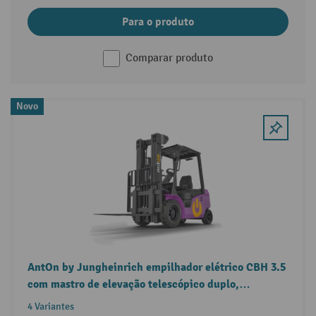
Para o produto
Comparar produto
Novo
AntOn by Jungheinrich empilhador elétrico CBH 3.5
com mastro de elevação telescópico duplo,
capacidade de carga de 3500 kg, inclusive
4 Variantes