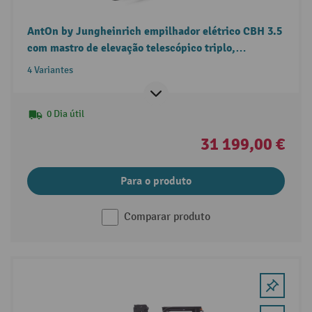
AntOn by Jungheinrich empilhador elétrico CBH 3.5
com mastro de elevação telescópico triplo,
capacidade de carga de 3500 kg, cabina de proteção
4 Variantes
contra intempéries Comfort, inclusive carregador
externo
0 Dia útil
31 199,00 €
Para o produto
Comparar produto