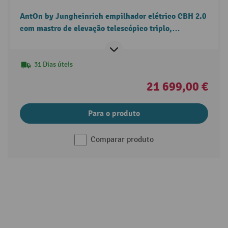
AntOn by Jungheinrich empilhador elétrico CBH 2.0
com mastro de elevação telescópico triplo,
capacidade de carga 2000 kg e cabina de proteção
contra intempéries Eco.
31 Dias úteis
21 699,00 €
Para o produto
Comparar produto