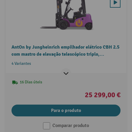
AntOn by Jungheinrich empilhador elétrico CBH 2.5
com mastro de elevação telescópico triplo,
capacidade de carga 2.500 kg e cabina de proteção
4 Variantes
contra intempéries Eco.
16 Dias úteis
25 299,00 €
Para o produto
Comparar produto