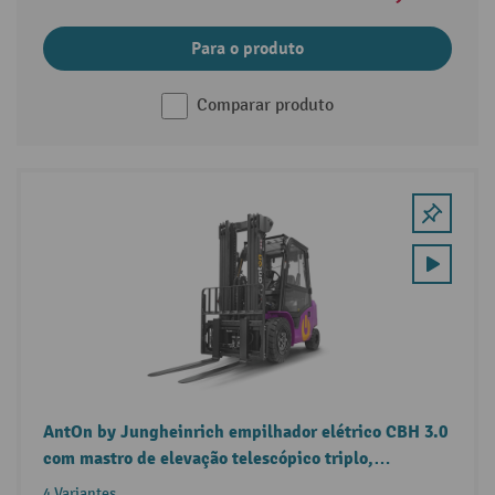
Para o produto
Comparar produto
AntOn by Jungheinrich empilhador elétrico CBH 3.0
com mastro de elevação telescópico triplo,
capacidade de carga de 3000 kg e cabina de
4 Variantes