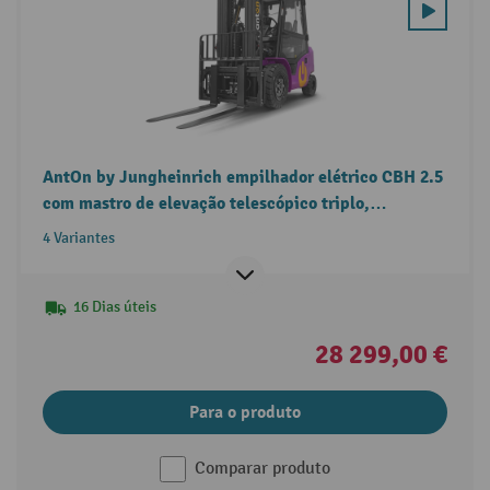
AntOn by Jungheinrich empilhador elétrico CBH 2.5
com mastro de elevação telescópico triplo,
capacidade de carga de 2500 kg e cabina de
4 Variantes
proteção contra intempéries Comfort.
16 Dias úteis
28 299,00 €
Para o produto
Comparar produto