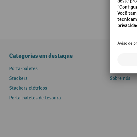
Categorias em destaque
Informaçõ
Porta-paletes
Assistência 
Stackers
Sobre nós
Stackers elétricos
Porta-paletes de tesoura