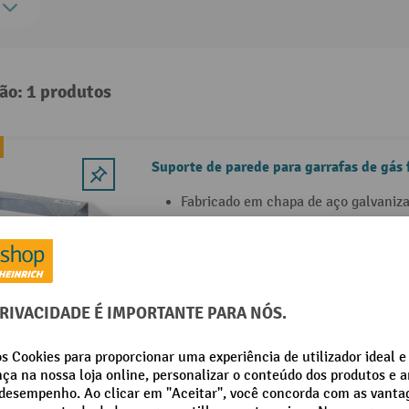
ão: 1 produtos
Suporte de parede para garrafas de gás 
Fabricado em chapa de aço galvaniz
Com fixação de corrente
Com orifícios para fixação
9 Variantes