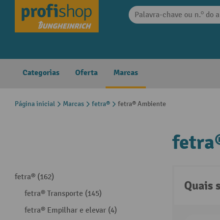
 pesquisa
Saltar para a navegação principal
Categorias
Oferta
Marcas
Página inicial
Marcas
fetra®
fetra® Ambiente
fetra
fetra® (162)
Quais 
fetra® Transporte (145)
fetra® Empilhar e elevar (4)