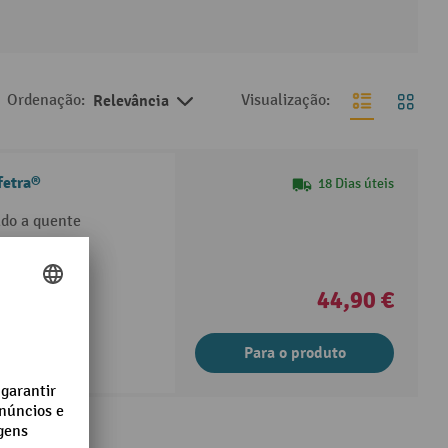
Ordenação:
Relevância
Visualização:
fetra®
18 Dias úteis
ado a quente
44,90 €
Para o produto