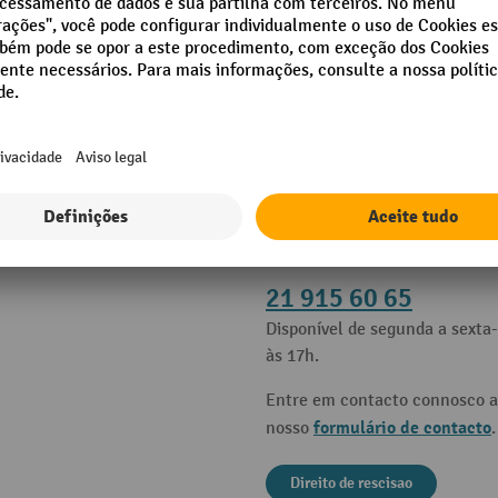
es
Contacto
e ajuda
Apoio e aconselhamento atrav
21 915 60 65
Disponível de segunda a sexta-
às 17h.
Entre em contacto connosco a
formulário de contacto
nosso
.
Direito de rescisao