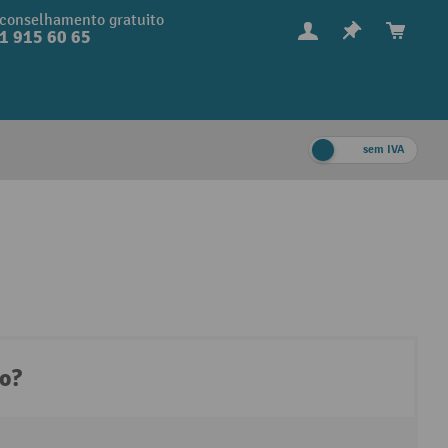
conselhamento gratuito
1 915 60 65
sem IVA
to?