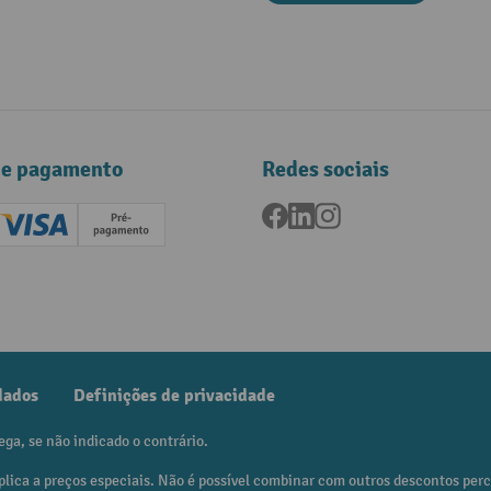
de pagamento
Redes sociais
Facebook
LinkedIn
Instagram
ard (Master)
Creditcard (Visa)
Pré-pagamento
dados
Definições de privacidade
ega, se não indicado o contrário.
plica a preços especiais. Não é possível combinar com outros descontos per