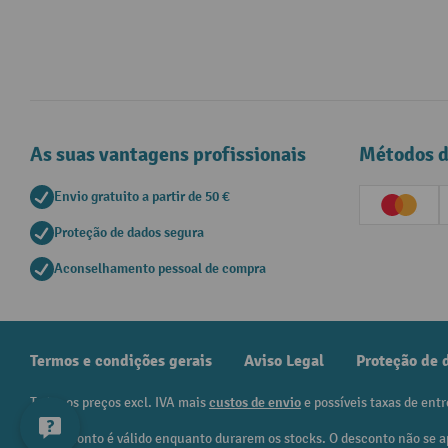
As suas vantagens profissionais
Métodos 
Envio gratuito a partir de 50 €
Creditc
Proteção de dados segura
Aconselhamento pessoal de compra
Termos e condições gerais
Aviso Legal
Proteção de 
Todos os preços excl. IVA mais
custos de envio
e possíveis taxas de entr
¹ O desconto é válido enquanto durarem os stocks. O desconto não se a