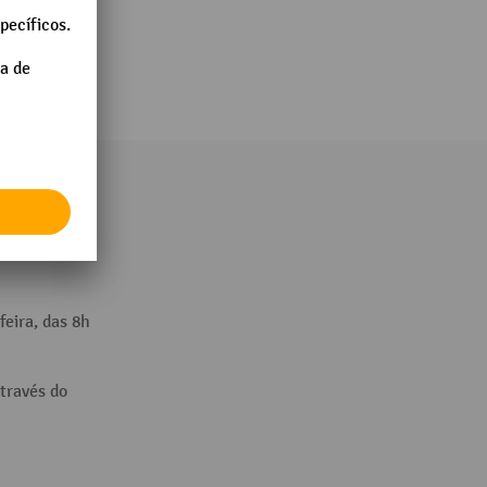
és do:
feira, das 8h
través do