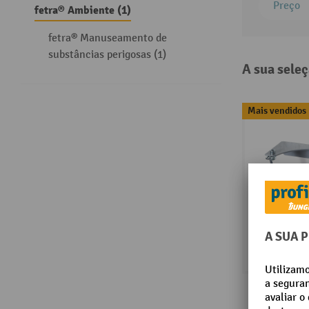
Preço
fetra® Ambiente (1)
fetra® Manuseamento de
substâncias perigosas (1)
A sua seleç
Mais vendidos