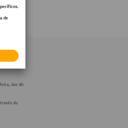
és do:
feira, das 8h
través do