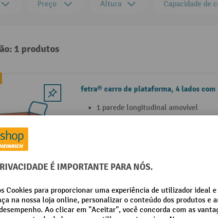
Preço
Altura
Capacidade de c
ão: 1 produtos
fetra® carro de plataforma, 4 lados com
1 parede longitudinal amovível
Construção com perfis de aço e tubo
Com 2 pegas de avanço
8 Variantes