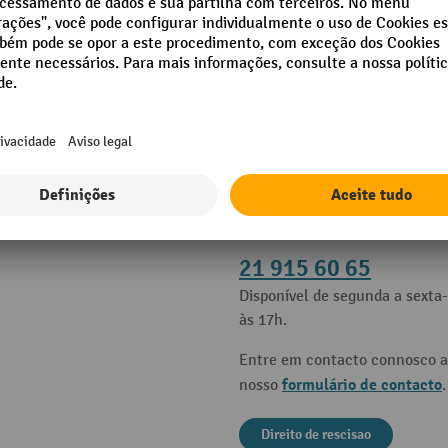
es
Contacto
e ajuda
Apoio e aconselhamento atrav
21 915 60 65
Disponível de segunda a sexta-
às 17h.
Entre em contacto connosco a
formulário de contacto
nosso
.
Direito de rescisao