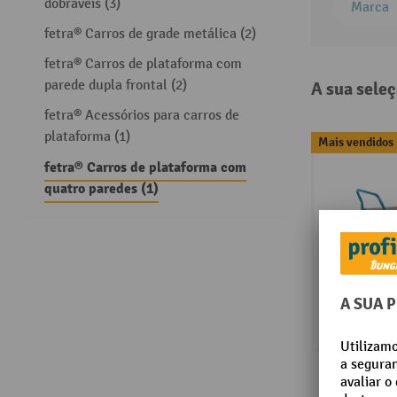
dobráveis (3)
Marca
fetra® Carros de grade metálica (2)
fetra® Carros de plataforma com
parede dupla frontal (2)
A sua seleç
fetra® Acessórios para carros de
plataforma (1)
Mais vendidos
fetra® Carros de plataforma com
quatro paredes (1)