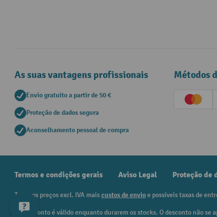
As suas vantagens profissionais
Métodos 
Envio gratuito a partir de 50 €
Creditc
Proteção de dados segura
Aconselhamento pessoal de compra
Termos e condições gerais
Aviso Legal
Proteção de 
Todos os preços excl. IVA mais
custos de envio
e possíveis taxas de entr
¹ O desconto é válido enquanto durarem os stocks. O desconto não se a