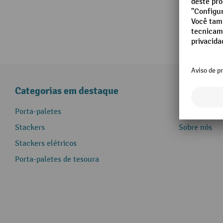
Categorias em destaque
Informaçõ
Porta-paletes
Assistência 
Stackers
Sobre nós
Stackers elétricos
Porta-paletes de tesoura