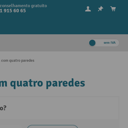
conselhamento gratuito
1 915 60 65
sem IVA
a com quatro paredes
om quatro paredes
to?