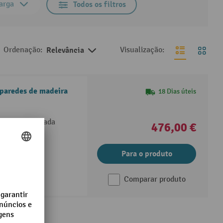
arga
Todos os filtros
Ordenação:
Relevância
Visualização:
 paredes de madeira
18 Dias úteis
s de aço soldada
476,00 €
Para o produto
Comparar produto