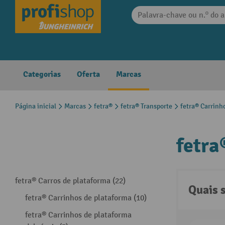
 pesquisa
Saltar para a navegação principal
Categorias
Oferta
Marcas
Página inicial
Marcas
fetra®
fetra® Transporte
fetra® Carrinh
fetra
fetra® Carros de plataforma (22)
Quais 
fetra® Carrinhos de plataforma (10)
fetra® Carrinhos de plataforma