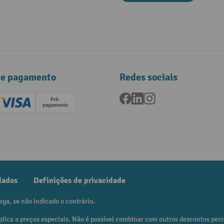
de pagamento
Redes sociais
Facebook
LinkedIn
Instagram
ard (Master)
Creditcard (Visa)
Pré-pagamento
dados
Definições de privacidade
ega, se não indicado o contrário.
plica a preços especiais. Não é possível combinar com outros descontos per