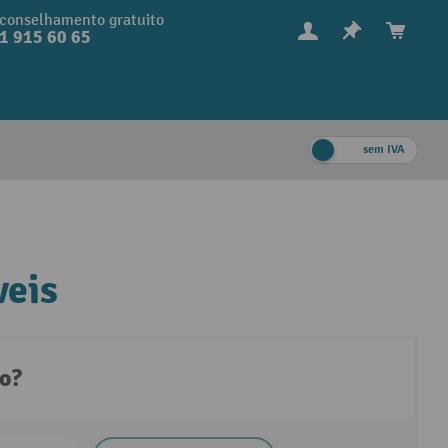
conselhamento gratuito
1 915 60 65
sem IVA
veis
to?