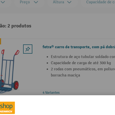
Preço
Altura
Capacidade de c
ão: 2 produtos
fetra® carro de transporte, com pá dobr
Estrutura de aço tubular soldado co
Capacidade de carga de até 300 kg
2 rodas com pneumáticos, em poliur
borracha maciça
4 Variantes