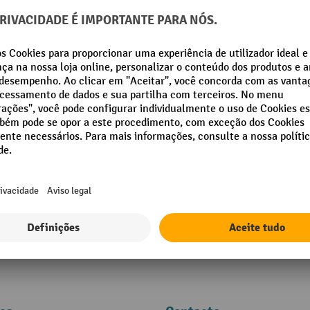
fetra® patim de carga articulado em al
Carro de transporte articulado em a
estrutura de plástico robusta
Com cinto de retenção elástico para
Com estribo em arco em material an