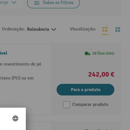
arga
Todos os filtros
Ordenação:
Relevância
Visualização:
ável
18 Dias úteis
m revestimento de pó
242,00 €
etano (PU) ou em
Para o produto
Comparar produto