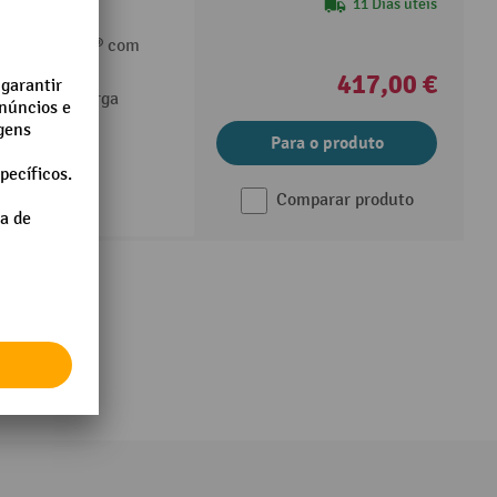
umínio
11 Dias úteis
lumínio fetra® com
417,00 €
 segurar a carga
tiderrapante
Para o produto
Comparar produto