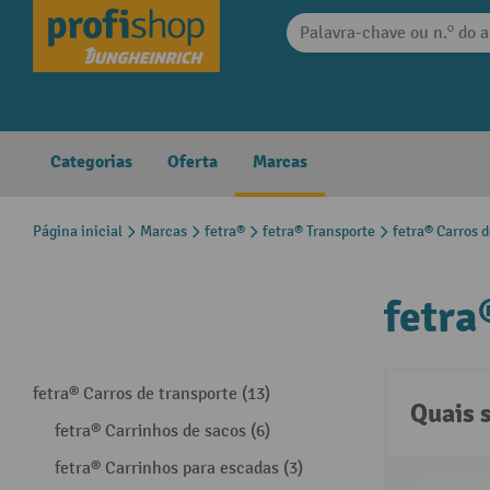
 pesquisa
Saltar para a navegação principal
Categorias
Oferta
Marcas
Página inicial
Marcas
fetra®
fetra® Transporte
fetra® Carros d
fetra
fetra® Carros de transporte (13)
Quais 
fetra® Carrinhos de sacos (6)
fetra® Carrinhos para escadas (3)