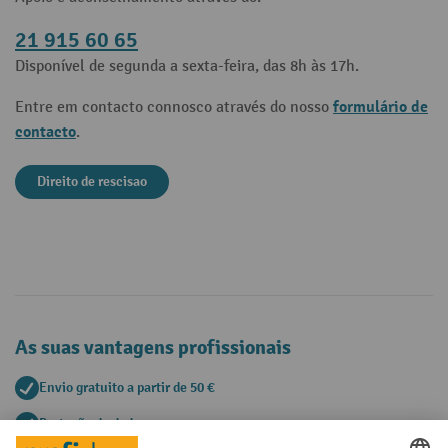
21 915 60 65
Disponível de segunda a sexta-feira, das 8h às 17h.
formulário de
Entre em contacto connosco através do nosso
contacto
.
Direito de rescisao
As suas vantagens profissionais
Envio gratuito a partir de 50 €
Proteção de dados segura