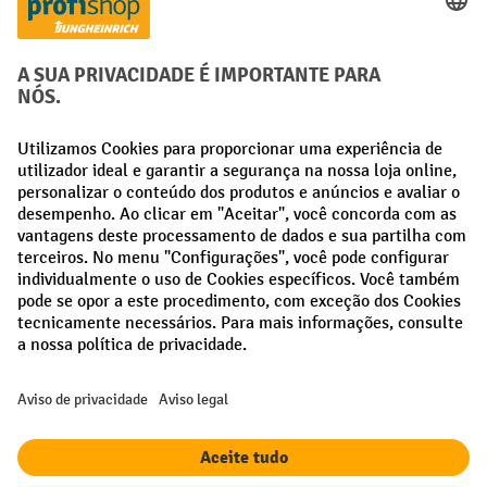
Aconselhamento pessoal de compra
Métodos de pagamento
Creditcard (Master)
Creditcard (Visa)
Pré-pagamento
Redes sociais
Facebook
LinkedIn
Instagram
Termos e condições gerais
Aviso Legal
Proteção de dados
Definições de privacidade
Todos os preços excl. IVA mais
custos de envio
e possíveis taxas de
entrega, se não indicado o contrário.