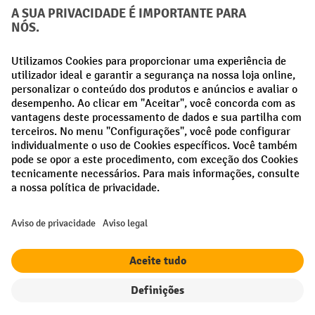
Métodos de pagamento
Creditcard (Master)
Creditcard (Visa)
Pré-pagamento
Redes sociais
Facebook
LinkedIn
Instagram
Termos e condições gerais
Aviso Legal
Proteção de dados
Definições de privacidade
Todos os preços excl. IVA mais
custos de envio
e possíveis taxas de
entrega, se não indicado o contrário.
Filtro
Ordenação
¹ O desconto é válido enquanto durarem os stocks. O desconto não se
aplica a preços especiais. Não é possível combinar com outros