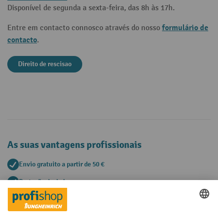
Disponível de segunda a sexta-feira, das 8h às 17h.
formulário de
Entre em contacto connosco através do nosso
contacto
.
Direito de rescisao
As suas vantagens profissionais
Envio gratuito a partir de 50 €
Proteção de dados segura
Aconselhamento pessoal de compra