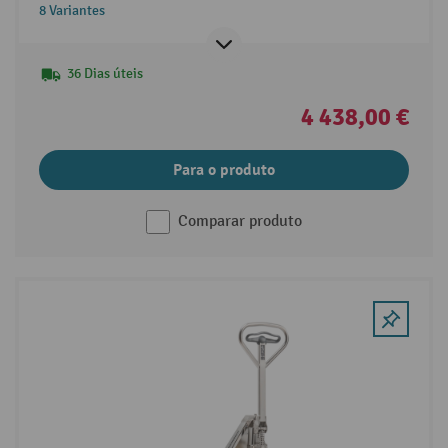
curtos, capacidade de carga de 2000 kg
8 Variantes
36 Dias úteis
4 438,00 €
Para o produto
Comparar produto