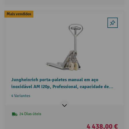
Mais vendidos
Jungheinrich porta-paletes manual em aço
inoxidável AM I20p, Professional, capacidade de
carga de 2000 kg
4 Variantes
24 Dias úteis
4 438,00 €