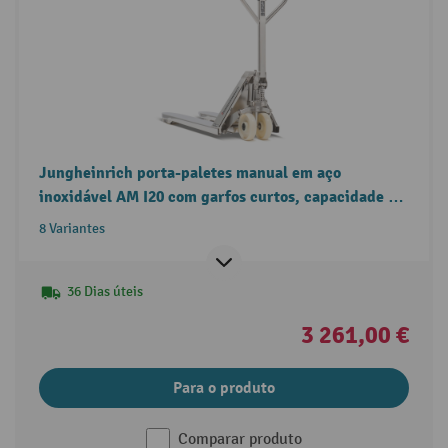
Jungheinrich porta-paletes manual em aço
inoxidável AM I20 com garfos curtos, capacidade de
carga de 2000 kg
8 Variantes
36 Dias úteis
3 261,00 €
Para o produto
Comparar produto