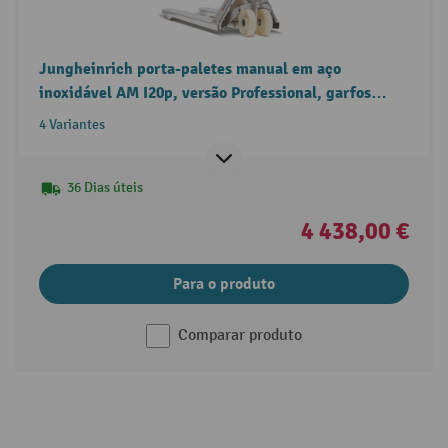
Jungheinrich porta-paletes manual em aço
inoxidável AM I20p, versão Professional, garfos
longos, capacidade de carga de 2000 kg
4 Variantes
36 Dias úteis
4 438,00 €
Para o produto
Comparar produto