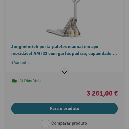
Jungheinrich porta-paletes manual em aço
inoxidável AM I22 com garfos padrão, capacidade de
carga de 2200 kg
4 Variantes
24 Dias úteis
3 261,00 €
Para o produto
Comparar produto