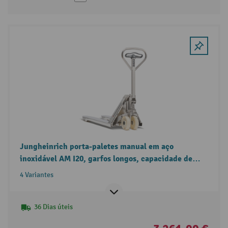
Jungheinrich porta-paletes manual em aço
inoxidável AM I20, garfos longos, capacidade de
carga de 2000 kg
4 Variantes
36 Dias úteis